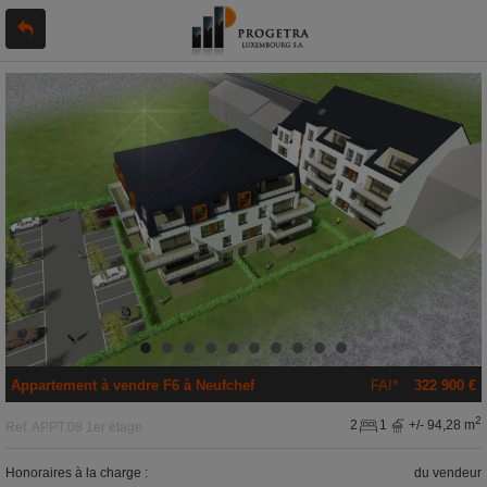
Appartement
à vendre
F6 à
Neufchef
FAI*
322 900 €
2
2
1
+/- 94,28 m
Ref.
APPT.08 1er étage
Honoraires à la charge :
du vendeur