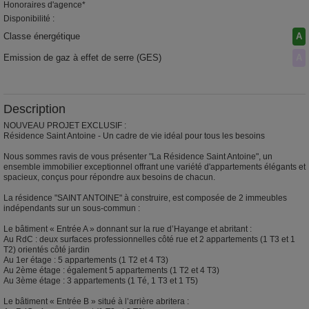
Honoraires d'agence*
Disponibilité :
Classe énergétique
A
Emission de gaz à effet de serre (GES)
A
Description
NOUVEAU PROJET EXCLUSIF :
Résidence Saint Antoine - Un cadre de vie idéal pour tous les besoins
Nous sommes ravis de vous présenter "La Résidence Saint Antoine", un
ensemble immobilier exceptionnel offrant une variété d'appartements élégants et
spacieux, conçus pour répondre aux besoins de chacun.
La résidence "SAINT ANTOINE" à construire, est composée de 2 immeubles
indépendants sur un sous-commun :
Le bâtiment « Entrée A » donnant sur la rue d’Hayange et abritant :
Au RdC : deux surfaces professionnelles côté rue et 2 appartements (1 T3 et 1
T2) orientés côté jardin
Au 1er étage : 5 appartements (1 T2 et 4 T3)
Au 2ème étage : également 5 appartements (1 T2 et 4 T3)
Au 3ème étage : 3 appartements (1 Té, 1 T3 et 1 T5)
Le bâtiment « Entrée B » situé à l’arrière abritera :