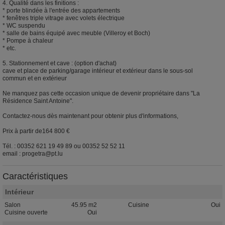
4. Qualité dans les finitions :
* porte blindée à l'entrée des appartements
* fenêtres triple vitrage avec volets électrique
* WC suspendu
* salle de bains équipé avec meuble (Villeroy et Boch)
* Pompe à chaleur
* etc.
5. Stationnement et cave : (option d'achat)
cave et place de parking/garage intérieur et extérieur dans le sous-sol
commun et en extérieur
Ne manquez pas cette occasion unique de devenir propriétaire dans "La
Résidence Saint Antoine".
Contactez-nous dès maintenant pour obtenir plus d'informations,
Prix à partir de164 800 €
Tél. : 00352 621 19 49 89 ou 00352 52 52 11
email : progetra@pt.lu
Caractéristiques
Intérieur
Salon
45.95 m2
Cuisine
Oui
Cuisine ouverte
Oui