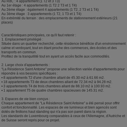
Au RdC : 4 appartement (1 T2 et 3 T3)
Au 1er étage : 4 appartements (1 T2 2 T3 et 1 T4)
Au 2ème étage : également 4 appartements (1 T2, 2 T3 et 1 T4)
Au 3ème étage : 3 appartements (1 T2, 1 T3 et 1 T4)
En extrémité du terrain : des emplacements de stationnement extérieurs (21
places)
Caractéristiques principales, ce qu'il faut retenir :
1. Emplacement privilégié :
Située dans un quartier recherché, cette résidence bénéficie d'un environnement
calme et verdoyant, tout en étant proche des commerces, des écoles et des
transports en commun.
Profitez de la tranquillité tout en ayant un accès facile aux commodités.
2. Large choix d'appartements :
"La Résidence Saint Antoine" propose une sélection variée d'appartements pour
répondre à vos besoins spécifiques :
• 8 appartements T2 d'une chambre allant de 45.30 m2 à 61.66 m2.
• 18 appartements T3 de deux chambres allant de 72.34 m2 à 94.28 m2.
• 3 appartements T4 de trois chambres allant de 88.10 m2 à 100.93 m2.
• 1 appartement T5 de quatre chambres spacieuses de 145.31 m2.
3. Espaces de vie bien conçus :
Chaque appartement de "La Résidence Saint Antoine" a été pensé pour offrir
confort et fonctionnalité. Les espaces de vie lumineux et bien agencés sont
dotés de finitions haut standing qui n'a pas son pareil dans la région.
Les standards de Luxembourg comparables à ceux de l'Allemagne, d'Autriche et
de Suisse seront repris pour ce projet.