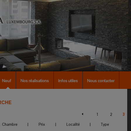
Neuf
Nos réalisations
Infos utiles
Nous contacter
RCHE
1
2
3
Chambre
|
Prix
|
Localité
|
Type