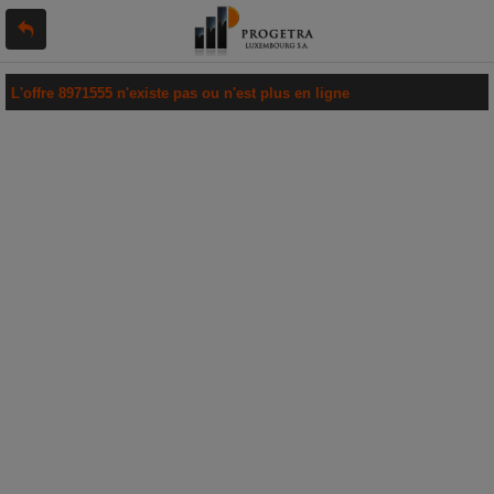
L'offre 8971555 n'existe pas ou n'est plus en ligne