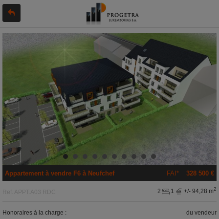
Appartement
à vendre
F6 à
Neufchef
FAI*
328 500 €
2
2
1
+/- 94,28 m
Ref.
APPT.A03 RDC
Honoraires à la charge :
du vendeur