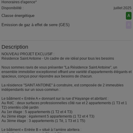
Honoraires d'agence*
Disponibilité :
juillet 2025
Classe énergétique
A
Emission de gaz à effet de serre (GES)
A
Description
NOUVEAU PROJET EXCLUSIF :
Résidence Saint Antoine - Un cadre de vie idéal pour tous les besoins
Nous sommes ravis de vous présenter "La Résidence Saint Antoine", un
ensemble immobilier exceptionnel offrant une variété d'appartements élégants et
spacieux, conçus pour répondre aux besoins de chacun.
La résidence "SAINT ANTOINE" à construire, est composée de 2 immeubles
indépendants sur un sous-commun :
Le bâtiment « Entrée A » donnant sur la rue d’Hayange et abritant :
Au RdC : deux surfaces professionnelles côté rue et 2 appartements (1 T3 et 1
T2) orientés côté jardin
Au 1er étage : 5 appartements (1 T2 et 4 T3)
Au 2ème étage : également 5 appartements (1 T2 et 4 T3)
Au 3ème étage : 3 appartements (1 Té, 1 T3 et 1 T5)
Le bâtiment « Entrée B » situé à l’arrière abritera :