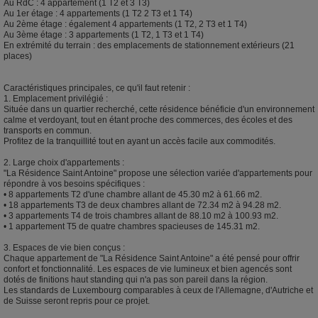
Au RdC : 4 appartement (1 T2 et 3 T3)
Au 1er étage : 4 appartements (1 T2 2 T3 et 1 T4)
Au 2ème étage : également 4 appartements (1 T2, 2 T3 et 1 T4)
Au 3ème étage : 3 appartements (1 T2, 1 T3 et 1 T4)
En extrémité du terrain : des emplacements de stationnement extérieurs (21
places)
Caractéristiques principales, ce qu'il faut retenir :
1. Emplacement privilégié :
Située dans un quartier recherché, cette résidence bénéficie d'un environnement
calme et verdoyant, tout en étant proche des commerces, des écoles et des
transports en commun.
Profitez de la tranquillité tout en ayant un accès facile aux commodités.
2. Large choix d'appartements :
"La Résidence Saint Antoine" propose une sélection variée d'appartements pour
répondre à vos besoins spécifiques :
• 8 appartements T2 d'une chambre allant de 45.30 m2 à 61.66 m2.
• 18 appartements T3 de deux chambres allant de 72.34 m2 à 94.28 m2.
• 3 appartements T4 de trois chambres allant de 88.10 m2 à 100.93 m2.
• 1 appartement T5 de quatre chambres spacieuses de 145.31 m2.
3. Espaces de vie bien conçus :
Chaque appartement de "La Résidence Saint Antoine" a été pensé pour offrir
confort et fonctionnalité. Les espaces de vie lumineux et bien agencés sont
dotés de finitions haut standing qui n'a pas son pareil dans la région.
Les standards de Luxembourg comparables à ceux de l'Allemagne, d'Autriche et
de Suisse seront repris pour ce projet.