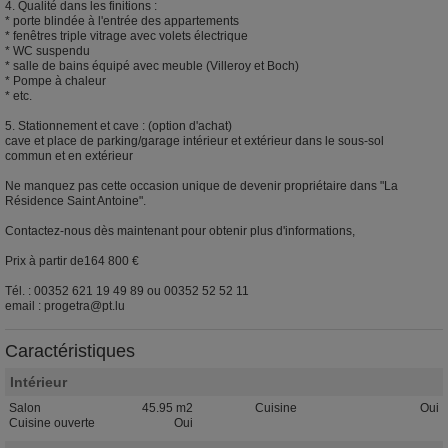
4. Qualité dans les finitions :
* porte blindée à l'entrée des appartements
* fenêtres triple vitrage avec volets électrique
* WC suspendu
* salle de bains équipé avec meuble (Villeroy et Boch)
* Pompe à chaleur
* etc.
5. Stationnement et cave : (option d'achat)
cave et place de parking/garage intérieur et extérieur dans le sous-sol
commun et en extérieur
Ne manquez pas cette occasion unique de devenir propriétaire dans "La
Résidence Saint Antoine".
Contactez-nous dès maintenant pour obtenir plus d'informations,
Prix à partir de164 800 €
Tél. : 00352 621 19 49 89 ou 00352 52 52 11
email : progetra@pt.lu
Caractéristiques
Intérieur
Salon
45.95 m2
Cuisine
Oui
Cuisine ouverte
Oui