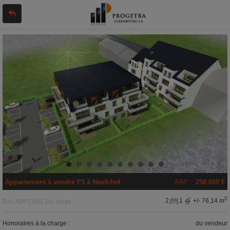
Appartement
à vendre
F5 à
Neufchef
FAI*
258 600 €
2
2
1
+/- 76,14 m
Ref.
APPT.A05 1er étage
Honoraires à la charge :
du vendeur