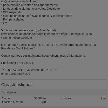
4. Qualité dans les finitions :
* porte blindée à l'entrée des appartements
* fenêtres triple vitrage avec volets électrique
* WC suspendu
* salle de bains équipé avec meuble (Villeroy et Boch)
* Pompe à chaleur
* etc.
5. Stationnement et cave : (option d'achat)
cave et place de parking/garage intérieur et extérieur dans le sous-sol
commun et en extérieur
Ne manquez pas cette occasion unique de devenir propriétaire dans "La
Résidence Saint Antoine".
Contactez-nous dès maintenant pour obtenir plus d'informations,
Prix à partir de164 800 €
Tél. : 00352 621 19 49 89 ou 00352 52 52 11
email : progetra@pt.lu
Caractéristiques
Intérieur
Salon
35.96 m2
Cuisine
Oui
Cuisine ouverte
Oui