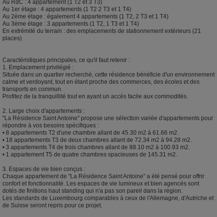
Au RdC : 4 appartement (1 T2 et 3 T3)
Au 1er étage : 4 appartements (1 T2 2 T3 et 1 T4)
Au 2ème étage : également 4 appartements (1 T2, 2 T3 et 1 T4)
Au 3ème étage : 3 appartements (1 T2, 1 T3 et 1 T4)
En extrémité du terrain : des emplacements de stationnement extérieurs (21
places)
Caractéristiques principales, ce qu'il faut retenir :
1. Emplacement privilégié :
Située dans un quartier recherché, cette résidence bénéficie d'un environnement
calme et verdoyant, tout en étant proche des commerces, des écoles et des
transports en commun.
Profitez de la tranquillité tout en ayant un accès facile aux commodités.
2. Large choix d'appartements :
"La Résidence Saint Antoine" propose une sélection variée d'appartements pour
répondre à vos besoins spécifiques :
• 8 appartements T2 d'une chambre allant de 45.30 m2 à 61.66 m2.
• 18 appartements T3 de deux chambres allant de 72.34 m2 à 94.28 m2.
• 3 appartements T4 de trois chambres allant de 88.10 m2 à 100.93 m2.
• 1 appartement T5 de quatre chambres spacieuses de 145.31 m2.
3. Espaces de vie bien conçus :
Chaque appartement de "La Résidence Saint Antoine" a été pensé pour offrir
confort et fonctionnalité. Les espaces de vie lumineux et bien agencés sont
dotés de finitions haut standing qui n'a pas son pareil dans la région.
Les standards de Luxembourg comparables à ceux de l'Allemagne, d'Autriche et
de Suisse seront repris pour ce projet.