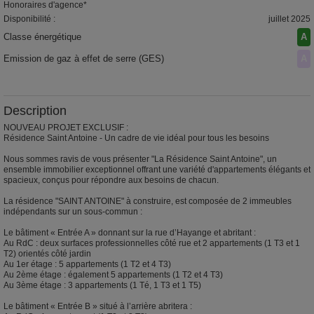
Honoraires d'agence*
Disponibilité :
juillet 2025
Classe énergétique
A
Emission de gaz à effet de serre (GES)
A
Description
NOUVEAU PROJET EXCLUSIF :
Résidence Saint Antoine - Un cadre de vie idéal pour tous les besoins
Nous sommes ravis de vous présenter "La Résidence Saint Antoine", un
ensemble immobilier exceptionnel offrant une variété d'appartements élégants et
spacieux, conçus pour répondre aux besoins de chacun.
La résidence "SAINT ANTOINE" à construire, est composée de 2 immeubles
indépendants sur un sous-commun :
Le bâtiment « Entrée A » donnant sur la rue d’Hayange et abritant :
Au RdC : deux surfaces professionnelles côté rue et 2 appartements (1 T3 et 1
T2) orientés côté jardin
Au 1er étage : 5 appartements (1 T2 et 4 T3)
Au 2ème étage : également 5 appartements (1 T2 et 4 T3)
Au 3ème étage : 3 appartements (1 Té, 1 T3 et 1 T5)
Le bâtiment « Entrée B » situé à l’arrière abritera :