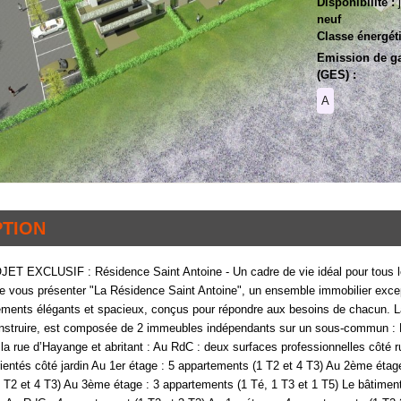
Disponibilité :
neuf
Classe énergét
Emission de gaz
(GES) :
A
PTION
 EXCLUSIF : Résidence Saint Antoine - Un cadre de vie idéal pour tous 
 vous présenter "La Résidence Saint Antoine", un ensemble immobilier excep
tements élégants et spacieux, conçus pour répondre aux besoins de chacun. 
struire, est composée de 2 immeubles indépendants sur un sous-commun : L
la rue d’Hayange et abritant : Au RdC : deux surfaces professionnelles côté 
rientés côté jardin Au 1er étage : 5 appartements (1 T2 et 4 T3) Au 2ème étag
 T2 et 4 T3) Au 3ème étage : 3 appartements (1 Té, 1 T3 et 1 T5) Le bâtiment