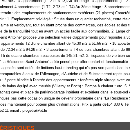
ra : Au RdC : 4 appartement (1 T2 et 3 T3) Au 1er étage : 4 appartements (1 T2
alement 4 appartements (1 T2, 2 T3 et 1 T4) Au 3ème étage : 3 appartements 
terrain : des emplacements de stationnement extérieurs (21 places) Caractéri
tenir : 1. Emplacement privilégié : Située dans un quartier recherché, cette rés
alme et verdoyant, tout en étant proche des commerces, des écoles et des t
 de la tranquillité tout en ayant un accès facile aux commodités. 2. Large c
aint Antoine" propose une sélection variée d'appartements pour répondre à v
 8 appartements T2 d'une chambre allant de 45.30 m2 à 61.66 m2. • 18 appar
 de 72.34 m2 à 94.28 m2. • 3 appartements T4 de trois chambres allant de 8
 T5 de quatre chambres spacieuses de 145.31 m2. 3. Espaces de vie bien c
La Résidence Saint Antoine" a été pensé pour offrir confort et fonctionnalité
 agencés sont dotés de finitions haut standing qui n'a pas son pareil dans la 
mparables à ceux de l'Allemagne, d'Autriche et de Suisse seront repris pour 
ns : * porte blindée à l'entrée des appartements * fenêtres triple vitrage avec v
e de bains équipé avec meuble (Villeroy et Boch) * Pompe à chaleur * etc. 5.
'achat) cave et place de parking/garage intérieur et extérieur dans le sous-so
nquez pas cette occasion unique de devenir propriétaire dans "La Résidence S
ès maintenant pour obtenir plus d'informations, Prix à partir de164 800 € Tél
52 11 email : progetra@pt.lu
ÉRISTIQUES