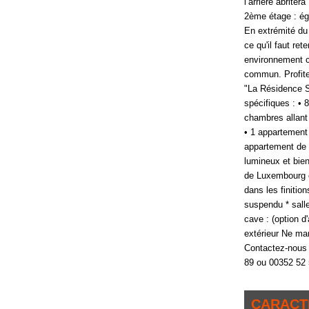
l’arrière abrite
2ème étage : ég
En extrémité du 
ce qu'il faut re
environnement c
commun. Profitez
"La Résidence S
spécifiques : •
chambres allant
• 1 appartement
appartement de "
lumineux et bien
de Luxembourg co
dans les finitio
suspendu * sall
cave : (option d
extérieur Ne ma
Contactez-nous d
89 ou 00352 52 
CARACT