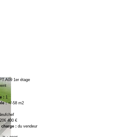
T.A09 1er étage
ment
e :
1
ble :
+/-58 m2
Neufchef
206 400 €
a charge :
du vendeur