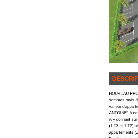
DESCRI
NOUVEAU PROJET
sommes ravis de
variété d'appar
ANTOINE" à con
A » donnant sur 
(1 T3 et 1 T2) o
appartements (1