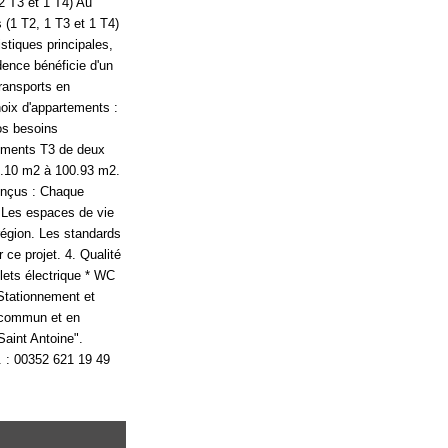
 2 T3 et 1 T4) Au
(1 T2, 1 T3 et 1 T4)
stiques principales,
idence bénéficie d'un
ransports en
hoix d'appartements :
os besoins
tements T3 de deux
8.10 m2 à 100.93 m2.
onçus : Chaque
. Les espaces de vie
région. Les standards
ce projet. 4. Qualité
olets électrique * WC
 Stationnement et
l commun et en
aint Antoine".
. : 00352 621 19 49