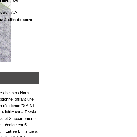
juillet 2025
ique :
A A
 à effet de serre
les besoins Nous
tionnel offrant une
La résidence "SAINT
e bâtiment « Entrée
rue et 2 appartements
e : également 5
 « Entrée B » situé à