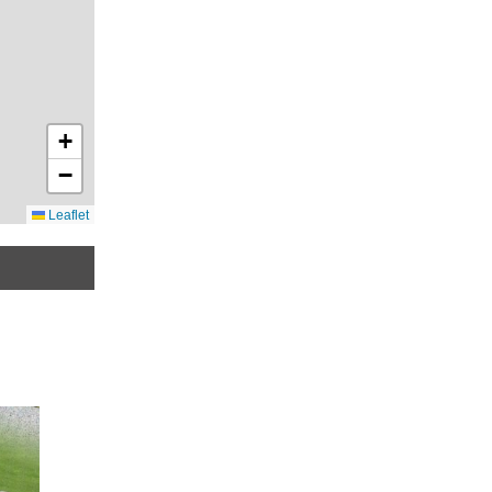
+
−
Leaflet