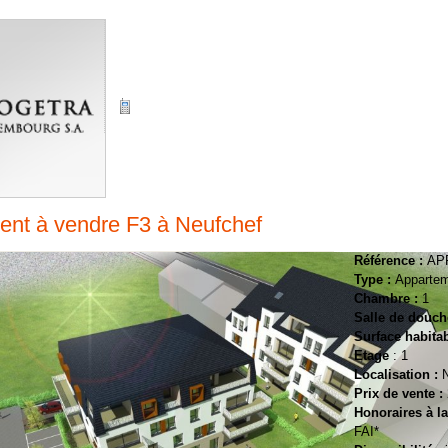
PROGETRA LUXEMBOURG SA
14 route de Luxembourg
L-3253 Bettembourg
Luxembourg
+352 52 52 11
+352 621.19.49.89
ent
à vendre
F3 à
Neufchef
Référence :
APP
Type :
Apparte
Chambre :
1
Salle de douch
Surface habita
Etage
:
1
Localisation :
Prix de vente :
Honoraires à l
FAI*