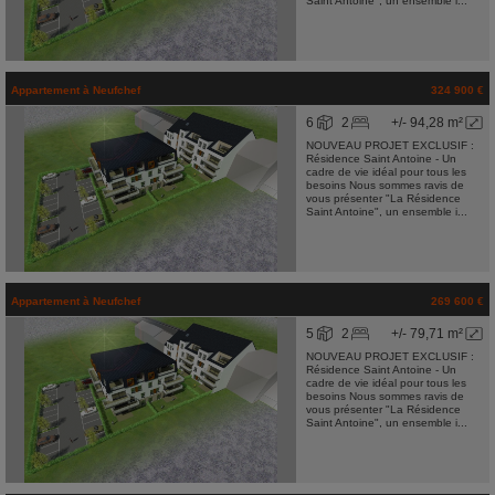
Saint Antoine", un ensemble i...
Appartement
à
Neufchef
324 900 €
6
2
+/- 94,28 m²
NOUVEAU PROJET EXCLUSIF :
Résidence Saint Antoine - Un
cadre de vie idéal pour tous les
besoins Nous sommes ravis de
vous présenter "La Résidence
Saint Antoine", un ensemble i...
Appartement
à
Neufchef
269 600 €
5
2
+/- 79,71 m²
NOUVEAU PROJET EXCLUSIF :
Résidence Saint Antoine - Un
cadre de vie idéal pour tous les
besoins Nous sommes ravis de
vous présenter "La Résidence
Saint Antoine", un ensemble i...