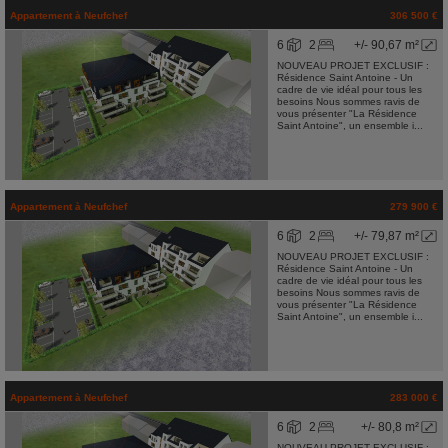
Appartement
à
Neufchef
306 500 €
6
2
+/- 90,67 m²
NOUVEAU PROJET EXCLUSIF :
Résidence Saint Antoine - Un
cadre de vie idéal pour tous les
besoins Nous sommes ravis de
vous présenter "La Résidence
Saint Antoine", un ensemble i...
Appartement
à
Neufchef
279 900 €
6
2
+/- 79,87 m²
NOUVEAU PROJET EXCLUSIF :
Résidence Saint Antoine - Un
cadre de vie idéal pour tous les
besoins Nous sommes ravis de
vous présenter "La Résidence
Saint Antoine", un ensemble i...
Appartement
à
Neufchef
283 000 €
6
2
+/- 80,8 m²
NOUVEAU PROJET EXCLUSIF :