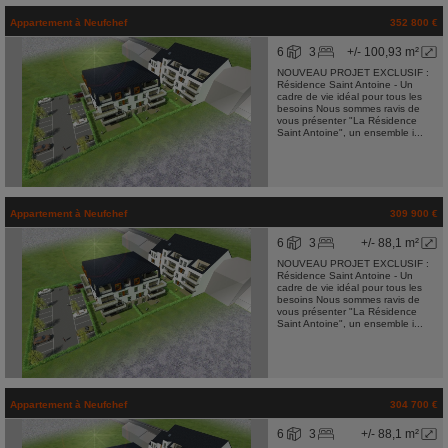
Appartement
à
Neufchef
352 800 €
6
3
+/- 100,93 m²
NOUVEAU PROJET EXCLUSIF :
Résidence Saint Antoine - Un
cadre de vie idéal pour tous les
besoins Nous sommes ravis de
vous présenter "La Résidence
Saint Antoine", un ensemble i...
Appartement
à
Neufchef
309 900 €
6
3
+/- 88,1 m²
NOUVEAU PROJET EXCLUSIF :
Résidence Saint Antoine - Un
cadre de vie idéal pour tous les
besoins Nous sommes ravis de
vous présenter "La Résidence
Saint Antoine", un ensemble i...
Appartement
à
Neufchef
304 700 €
6
3
+/- 88,1 m²