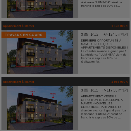
résidence "LUMINEA" vient de
franchir le cap des 30% de...
Appartement
à
Mamer
1 128 000 €
3
1
+/- 124,5 m²
TRAVAUX EN COURS
DERNIÈRE OPPORTUNITÉ À
MAMER : PLUS QUE 2
APPARTEMENTS DISPONIBLES !
Le chantier avance à grand pas !
La résidence "LUMINEA" vient de
franchir le cap des 40% de
réalisation (gr...
Appartement
à
Mamer
1 058 000 €
3
1
+/- 117,53 m²
APPARTEMENT VENDU !
OPPORTUNITE EXCLUSIVE A
MAMER - NOUVELLES
CONDITIONS TARIFAIRES Le
chantier avance à grand pas ! La
résidence "LUMINEA" vient de
franchir le cap des 30% de ...