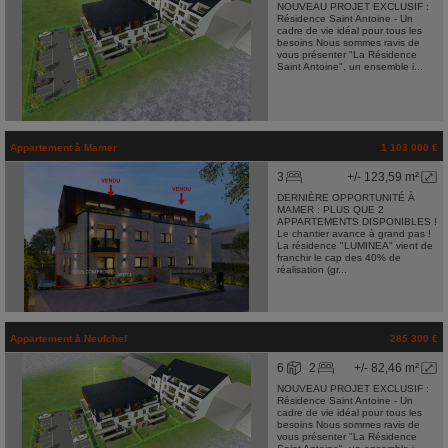
NOUVEAU PROJET EXCLUSIF :
Résidence Saint Antoine - Un
cadre de vie idéal pour tous les
besoins Nous sommes ravis de
vous présenter "La Résidence
Saint Antoine", un ensemble i...
Appartement
à
Mamer
1 103 000 €
3
+/- 123,59 m²
DERNIÈRE OPPORTUNITÉ À
MAMER : PLUS QUE 2
APPARTEMENTS DISPONIBLES !
Le chantier avance à grand pas !
La résidence "LUMINEA" vient de
franchir le cap des 40% de
réalisation (gr...
Appartement
à
Neufchef
285 300 €
6
2
+/- 82,46 m²
NOUVEAU PROJET EXCLUSIF :
Résidence Saint Antoine - Un
cadre de vie idéal pour tous les
besoins Nous sommes ravis de
vous présenter "La Résidence