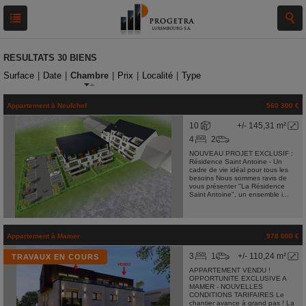
RESULTATS
30 BIENS
Surface
|
Date
|
Chambre
|
Prix
|
Localité
|
Type
Appartement
à
Neufchef
560 300 €
10
+/- 145,31 m²
4
2
NOUVEAU PROJET EXCLUSIF :
Résidence Saint Antoine - Un
cadre de vie idéal pour tous les
besoins Nous sommes ravis de
vous présenter "La Résidence
Saint Antoine", un ensemble i...
Appartement
à
Mamer
978 000 €
3
1
+/- 110,24 m²
TRAVAUX EN COURS
APPARTEMENT VENDU !
OPPORTUNITE EXCLUSIVE A
MAMER - NOUVELLES
CONDITIONS TARIFAIRES Le
chantier avance à grand pas ! La