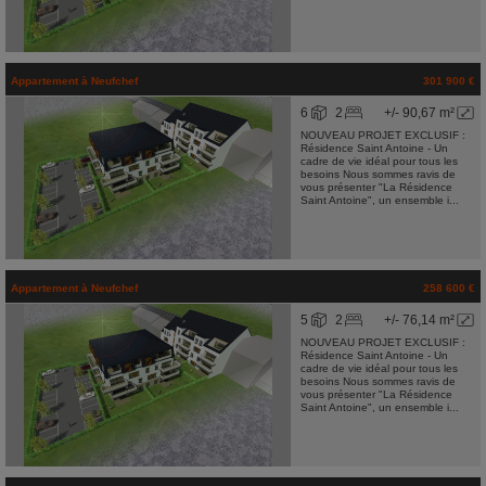
Appartement
à
Neufchef
301 900 €
6
2
+/- 90,67 m²
NOUVEAU PROJET EXCLUSIF :
Résidence Saint Antoine - Un
cadre de vie idéal pour tous les
besoins Nous sommes ravis de
vous présenter "La Résidence
Saint Antoine", un ensemble i...
Appartement
à
Neufchef
258 600 €
5
2
+/- 76,14 m²
NOUVEAU PROJET EXCLUSIF :
Résidence Saint Antoine - Un
cadre de vie idéal pour tous les
besoins Nous sommes ravis de
vous présenter "La Résidence
Saint Antoine", un ensemble i...