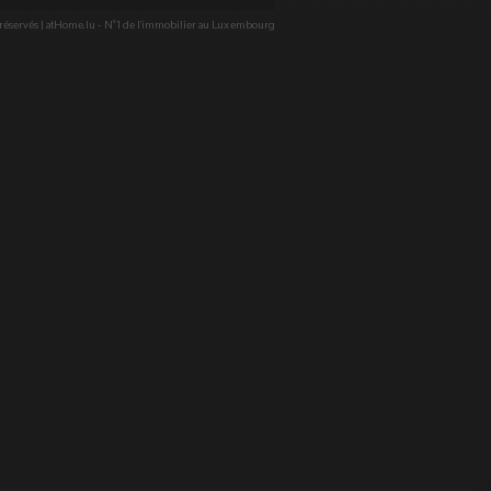
éservés |
atHome.lu - N°1 de l'immobilier au Luxembourg