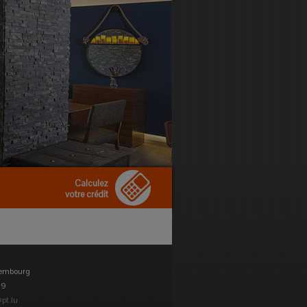
Calculez
votre crédit
tembourg
89
pt.lu