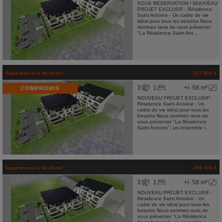
SOUS RESERVATION ! NOUVEAU
PROJET EXCLUSIF : Résidence
Saint Antoine - Un cadre de vie
idéal pour tous les besoins Nous
sommes ravis de vous présenter
"La Résidence Saint Ant...
Appartement
à
Neufchef
207 600 €
3
1
+/- 58 m²
COMPROMIS
NOUVEAU PROJET EXCLUSIF :
Résidence Saint Antoine - Un
cadre de vie idéal pour tous les
besoins Nous sommes ravis de
vous présenter "La Résidence
Saint Antoine", un ensemble i...
Appartement
à
Neufchef
206 400 €
3
1
+/- 58 m²
NOUVEAU PROJET EXCLUSIF :
Résidence Saint Antoine - Un
cadre de vie idéal pour tous les
besoins Nous sommes ravis de
vous présenter "La Résidence