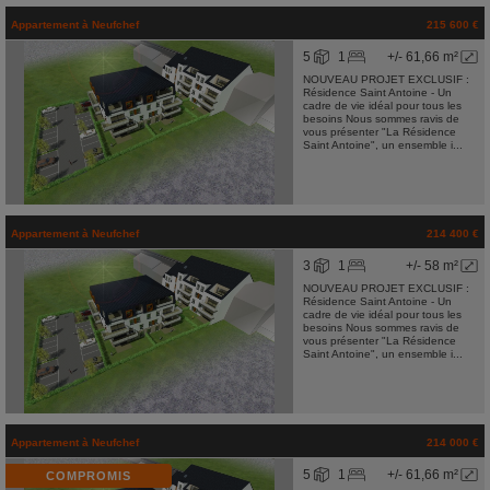
Appartement
à
Neufchef
215 600 €
5
1
+/- 61,66 m²
NOUVEAU PROJET EXCLUSIF :
Résidence Saint Antoine - Un
cadre de vie idéal pour tous les
besoins Nous sommes ravis de
vous présenter "La Résidence
Saint Antoine", un ensemble i...
Appartement
à
Neufchef
214 400 €
3
1
+/- 58 m²
NOUVEAU PROJET EXCLUSIF :
Résidence Saint Antoine - Un
cadre de vie idéal pour tous les
besoins Nous sommes ravis de
vous présenter "La Résidence
Saint Antoine", un ensemble i...
Appartement
à
Neufchef
214 000 €
5
1
+/- 61,66 m²
COMPROMIS