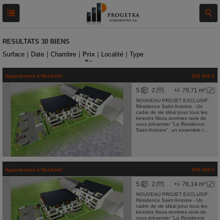
RESULTATS
30 BIENS
Surface
|
Date
|
Chambre
|
Prix
|
Localité
|
Type
Appartement
à
Neufchef
265 600 €
5
2
+/- 79,71 m²
NOUVEAU PROJET EXCLUSIF :
Résidence Saint Antoine - Un
cadre de vie idéal pour tous les
besoins Nous sommes ravis de
vous présenter "La Résidence
Saint Antoine", un ensemble i...
Appartement
à
Neufchef
258 600 €
5
2
+/- 76,14 m²
NOUVEAU PROJET EXCLUSIF :
Résidence Saint Antoine - Un
cadre de vie idéal pour tous les
besoins Nous sommes ravis de
vous présenter "La Résidence