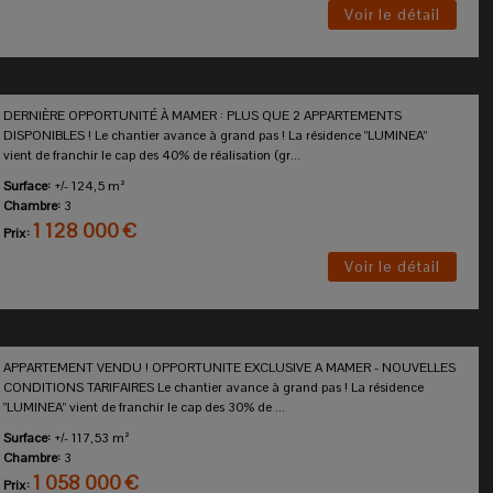
Voir le détail
DERNIÈRE OPPORTUNITÉ À MAMER : PLUS QUE 2 APPARTEMENTS
DISPONIBLES ! Le chantier avance à grand pas ! La résidence "LUMINEA"
vient de franchir le cap des 40% de réalisation (gr...
Surface:
+/- 124,5 m²
Chambre:
3
1 128 000 €
Prix:
Voir le détail
APPARTEMENT VENDU ! OPPORTUNITE EXCLUSIVE A MAMER - NOUVELLES
CONDITIONS TARIFAIRES Le chantier avance à grand pas ! La résidence
"LUMINEA" vient de franchir le cap des 30% de ...
Surface:
+/- 117,53 m²
Chambre:
3
1 058 000 €
Prix: