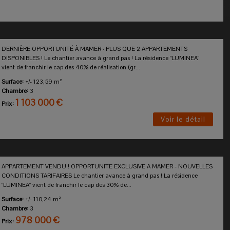
DERNIÈRE OPPORTUNITÉ À MAMER : PLUS QUE 2 APPARTEMENTS
DISPONIBLES ! Le chantier avance à grand pas ! La résidence "LUMINEA"
vient de franchir le cap des 40% de réalisation (gr...
Surface:
+/- 123,59 m²
Chambre:
3
1 103 000 €
Prix:
Voir le détail
APPARTEMENT VENDU ! OPPORTUNITE EXCLUSIVE A MAMER - NOUVELLES
CONDITIONS TARIFAIRES Le chantier avance à grand pas ! La résidence
"LUMINEA" vient de franchir le cap des 30% de...
Surface:
+/- 110,24 m²
Chambre:
3
978 000 €
Prix: