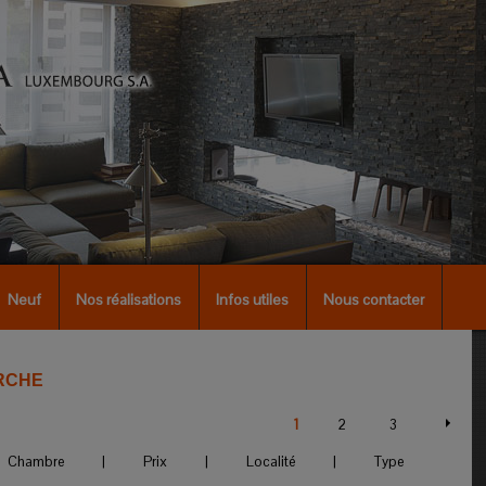
Neuf
Nos réalisations
Infos utiles
Nous contacter
RCHE
1
2
3
Chambre
|
Prix
|
Localité
|
Type