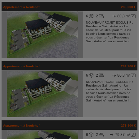
Appartement
à
Neufchef
283 000 €
6
2
+/- 80,8 m²
NOUVEAU PROJET EXCLUSIF :
Résidence Saint Antoine - Un
cadre de vie idéal pour tous les
besoins Nous sommes ravis de
vous présenter "La Résidence
Saint Antoine", un ensemble i...
Appartement
à
Neufchef
281 200 €
6
2
+/- 80,8 m²
NOUVEAU PROJET EXCLUSIF :
Résidence Saint Antoine - Un
cadre de vie idéal pour tous les
besoins Nous sommes ravis de
vous présenter "La Résidence
Saint Antoine", un ensemble i...
Appartement
à
Neufchef
279 900 €
6
2
+/- 79,87 m²