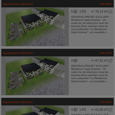
Appartement
à
Neufchef
258 600 €
5
2
+/- 76,14 m²
NOUVEAU PROJET EXCLUSIF :
Résidence Saint Antoine - Un
cadre de vie idéal pour tous les
besoins Nous sommes ravis de
vous présenter "La Résidence
Saint Antoine", un ensemble i...
Appartement
à
Neufchef
236 100 €
4
+/- 67,31 m²
NOUVEAU PROJET EXCLUSIF :
Résidence Saint Antoine - Un
cadre de vie idéal pour tous les
besoins Nous sommes ravis de
vous présenter "La Résidence
Saint Antoine", un ensemble i...
Appartement
à
Neufchef
220 400 €
4
1
+/- 61,66 m²
NOUVEAU PROJET EXCLUSIF :