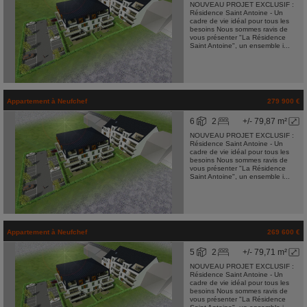
NOUVEAU PROJET EXCLUSIF :
Résidence Saint Antoine - Un
cadre de vie idéal pour tous les
besoins Nous sommes ravis de
vous présenter "La Résidence
Saint Antoine", un ensemble i...
Appartement
à
Neufchef
279 900 €
6
2
+/- 79,87 m²
NOUVEAU PROJET EXCLUSIF :
Résidence Saint Antoine - Un
cadre de vie idéal pour tous les
besoins Nous sommes ravis de
vous présenter "La Résidence
Saint Antoine", un ensemble i...
Appartement
à
Neufchef
269 600 €
5
2
+/- 79,71 m²
NOUVEAU PROJET EXCLUSIF :
Résidence Saint Antoine - Un
cadre de vie idéal pour tous les
besoins Nous sommes ravis de
vous présenter "La Résidence