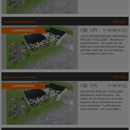
Appartement
à
Neufchef
214 000 €
5
1
+/- 61,66 m²
COMPROMIS
SOUS RESERVATION ! NOUVEAU
PROJET EXCLUSIF : Résidence
Saint Antoine - Un cadre de vie
idéal pour tous les besoins Nous
sommes ravis de vous présenter
"La Résidence Saint Ant...
Appartement
à
Neufchef
207 600 €
3
1
+/- 58 m²
COMPROMIS
NOUVEAU PROJET EXCLUSIF :
Résidence Saint Antoine - Un
cadre de vie idéal pour tous les
besoins Nous sommes ravis de
vous présenter "La Résidence
Saint Antoine", un ensemble i...