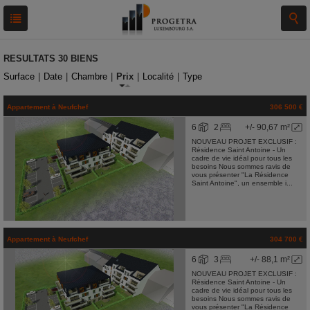
RESULTATS
30 BIENS
Surface
|
Date
|
Chambre
|
Prix
|
Localité
|
Type
Appartement
à
Neufchef
306 500 €
6
2
+/- 90,67 m²
NOUVEAU PROJET EXCLUSIF :
Résidence Saint Antoine - Un
cadre de vie idéal pour tous les
besoins Nous sommes ravis de
vous présenter "La Résidence
Saint Antoine", un ensemble i...
Appartement
à
Neufchef
304 700 €
6
3
+/- 88,1 m²
NOUVEAU PROJET EXCLUSIF :
Résidence Saint Antoine - Un
cadre de vie idéal pour tous les
besoins Nous sommes ravis de
vous présenter "La Résidence