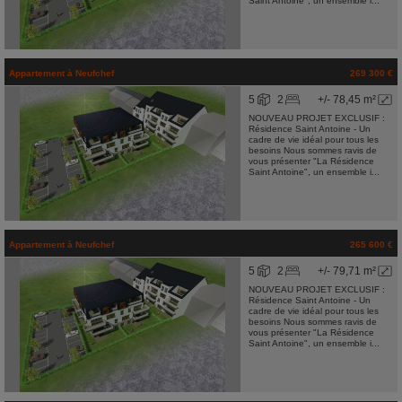
Saint Antoine", un ensemble i...
Appartement
à
Neufchef
269 300 €
5
2
+/- 78,45 m²
NOUVEAU PROJET EXCLUSIF :
Résidence Saint Antoine - Un
cadre de vie idéal pour tous les
besoins Nous sommes ravis de
vous présenter "La Résidence
Saint Antoine", un ensemble i...
Appartement
à
Neufchef
265 600 €
5
2
+/- 79,71 m²
NOUVEAU PROJET EXCLUSIF :
Résidence Saint Antoine - Un
cadre de vie idéal pour tous les
besoins Nous sommes ravis de
vous présenter "La Résidence
Saint Antoine", un ensemble i...