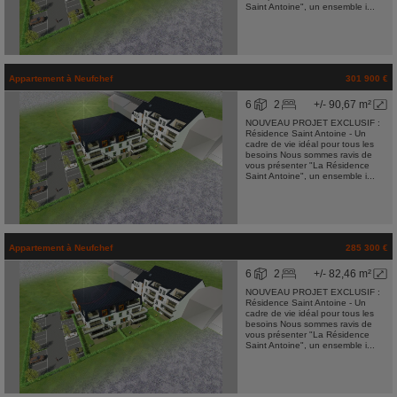
Saint Antoine", un ensemble i...
Appartement
à
Neufchef
301 900 €
6
2
+/- 90,67 m²
NOUVEAU PROJET EXCLUSIF :
Résidence Saint Antoine - Un
cadre de vie idéal pour tous les
besoins Nous sommes ravis de
vous présenter "La Résidence
Saint Antoine", un ensemble i...
Appartement
à
Neufchef
285 300 €
6
2
+/- 82,46 m²
NOUVEAU PROJET EXCLUSIF :
Résidence Saint Antoine - Un
cadre de vie idéal pour tous les
besoins Nous sommes ravis de
vous présenter "La Résidence
Saint Antoine", un ensemble i...