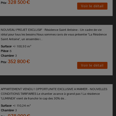
328 500 €
Prix:
Voir le détail
NOUVEAU PROJET EXCLUSIF : Résidence Saint Antoine - Un cadre de vie
idéal pour tous les besoins Nous sommes ravis de vous présenter "La Résidence
Saint Antoine", un ensemble i...
Surface:
+/- 100,93 m²
Pièce:
6
Chambre:
3
352 800 €
Prix:
Voir le détail
APPARTEMENT VENDU ! OPPORTUNITE EXCLUSIVE A MAMER - NOUVELLES
CONDITIONS TARIFAIRES Le chantier avance à grand pas ! La résidence
"LUMINEA" vient de franchir le cap des 30% de...
Surface:
+/- 110,24 m²
Chambre:
3