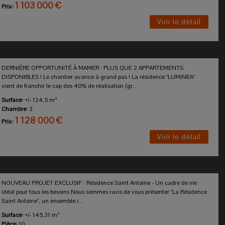
1 103 000 €
Prix:
Voir le détail
DERNIÈRE OPPORTUNITÉ À MAMER : PLUS QUE 2 APPARTEMENTS
DISPONIBLES ! Le chantier avance à grand pas ! La résidence "LUMINEA"
vient de franchir le cap des 40% de réalisation (gr...
Surface:
+/- 124,5 m²
Chambre:
3
1 128 000 €
Prix:
Voir le détail
NOUVEAU PROJET EXCLUSIF : Résidence Saint Antoine - Un cadre de vie
idéal pour tous les besoins Nous sommes ravis de vous présenter "La Résidence
Saint Antoine", un ensemble i...
Surface:
+/- 145,31 m²
Pièce:
10