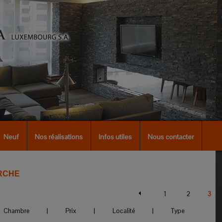
Neuf
Nos réalisations
Infos utiles
Nous contacter
RCHE
1
2
3
Chambre
|
Prix
|
Localité
|
Type