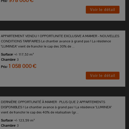
978 000 €
Prix:
Voir le détail
APPARTEMENT VENDU ! OPPORTUNITE EXCLUSIVE A MAMER - NOUVELLES
CONDITIONS TARIFAIRES Le chantier avance à grand pas ! La résidence
"LUMINEA" vient de franchir le cap des 30% de ...
Surface:
+/- 117,53 m²
Chambre:
3
1 058 000 €
Prix:
Voir le détail
DERNIÈRE OPPORTUNITÉ À MAMER : PLUS QUE 2 APPARTEMENTS
DISPONIBLES ! Le chantier avance à grand pas ! La résidence "LUMINEA"
vient de franchir le cap des 40% de réalisation (gr...
Surface:
+/- 123,59 m²
Chambre:
3