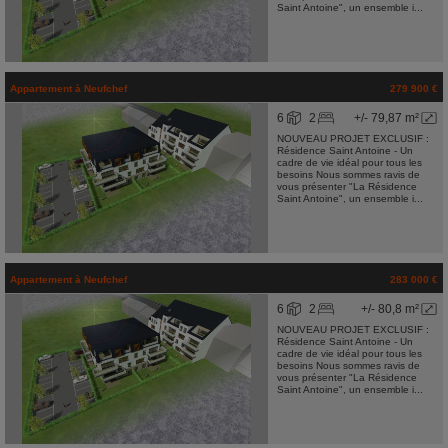
Saint Antoine", un ensemble i...
Appartement
à
Neufchef
279 900 €
6
2
+/- 79,87 m²
NOUVEAU PROJET EXCLUSIF :
Résidence Saint Antoine - Un
cadre de vie idéal pour tous les
besoins Nous sommes ravis de
vous présenter "La Résidence
Saint Antoine", un ensemble i...
Appartement
à
Neufchef
283 000 €
6
2
+/- 80,8 m²
NOUVEAU PROJET EXCLUSIF :
Résidence Saint Antoine - Un
cadre de vie idéal pour tous les
besoins Nous sommes ravis de
vous présenter "La Résidence
Saint Antoine", un ensemble i...