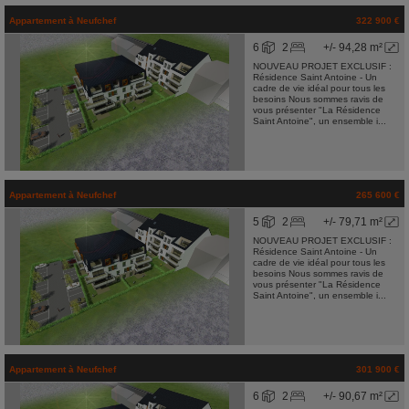
Appartement
à
Neufchef
322 900 €
6
2
+/- 94,28 m²
NOUVEAU PROJET EXCLUSIF :
Résidence Saint Antoine - Un
cadre de vie idéal pour tous les
besoins Nous sommes ravis de
vous présenter "La Résidence
Saint Antoine", un ensemble i...
Appartement
à
Neufchef
265 600 €
5
2
+/- 79,71 m²
NOUVEAU PROJET EXCLUSIF :
Résidence Saint Antoine - Un
cadre de vie idéal pour tous les
besoins Nous sommes ravis de
vous présenter "La Résidence
Saint Antoine", un ensemble i...
Appartement
à
Neufchef
301 900 €
6
2
+/- 90,67 m²