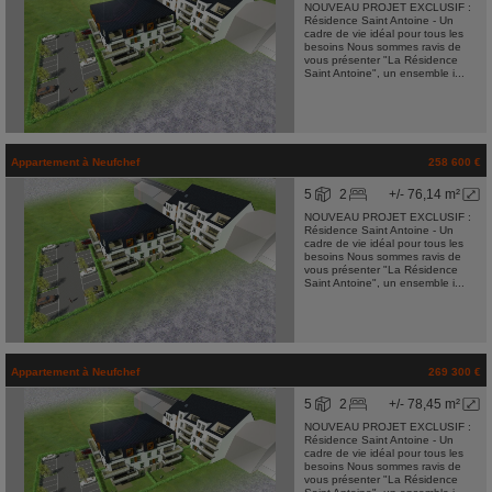
NOUVEAU PROJET EXCLUSIF :
Résidence Saint Antoine - Un
cadre de vie idéal pour tous les
besoins Nous sommes ravis de
vous présenter "La Résidence
Saint Antoine", un ensemble i...
Appartement
à
Neufchef
258 600 €
5
2
+/- 76,14 m²
NOUVEAU PROJET EXCLUSIF :
Résidence Saint Antoine - Un
cadre de vie idéal pour tous les
besoins Nous sommes ravis de
vous présenter "La Résidence
Saint Antoine", un ensemble i...
Appartement
à
Neufchef
269 300 €
5
2
+/- 78,45 m²
NOUVEAU PROJET EXCLUSIF :
Résidence Saint Antoine - Un
cadre de vie idéal pour tous les
besoins Nous sommes ravis de
vous présenter "La Résidence