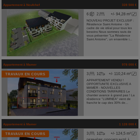
Appartement
à
Neufchef
328 500 €
6
2
+/- 94,28 m²
NOUVEAU PROJET EXCLUSIF :
Résidence Saint Antoine - Un
cadre de vie idéal pour tous les
besoins Nous sommes ravis de
vous présenter "La Résidence
Saint Antoine", un ensemble i...
Appartement
à
Mamer
978 000 €
3
1
+/- 110,24 m²
TRAVAUX EN COURS
APPARTEMENT VENDU !
OPPORTUNITE EXCLUSIVE A
MAMER - NOUVELLES
CONDITIONS TARIFAIRES Le
chantier avance à grand pas ! La
résidence "LUMINEA" vient de
franchir le cap des 30% de...
Appartement
à
Mamer
1 128 000 €
3
1
+/- 124,5 m²
TRAVAUX EN COURS
DERNIÈRE OPPORTUNITÉ À