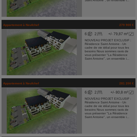
Saint Antoine", un ensemble i...
Appartement
à
Neufchef
279 900 €
6
2
+/- 79,87 m²
NOUVEAU PROJET EXCLUSIF :
Résidence Saint Antoine - Un
cadre de vie idéal pour tous les
besoins Nous sommes ravis de
vous présenter "La Résidence
Saint Antoine", un ensemble i...
Appartement
à
Neufchef
281 200 €
6
2
+/- 80,8 m²
NOUVEAU PROJET EXCLUSIF :
Résidence Saint Antoine - Un
cadre de vie idéal pour tous les
besoins Nous sommes ravis de
vous présenter "La Résidence
Saint Antoine", un ensemble i...