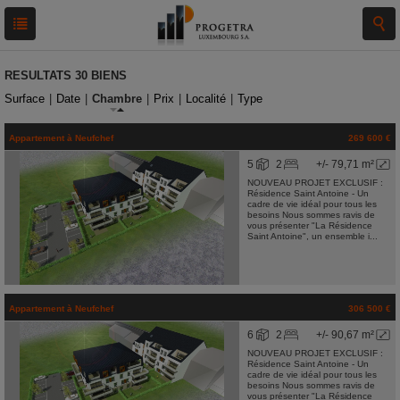
RESULTATS
30 BIENS
Surface
|
Date
|
Chambre
|
Prix
|
Localité
|
Type
Appartement
à
Neufchef
269 600 €
5
2
+/- 79,71 m²
NOUVEAU PROJET EXCLUSIF :
Résidence Saint Antoine - Un
cadre de vie idéal pour tous les
besoins Nous sommes ravis de
vous présenter "La Résidence
Saint Antoine", un ensemble i...
Appartement
à
Neufchef
306 500 €
6
2
+/- 90,67 m²
NOUVEAU PROJET EXCLUSIF :
Résidence Saint Antoine - Un
cadre de vie idéal pour tous les
besoins Nous sommes ravis de
vous présenter "La Résidence