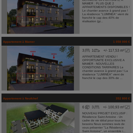
MAMER : PLUS QUE 2
APPARTEMENTS DISPONIBLES !
Le chantier avance à grand pas !
La résidence "LUMINEA" vient de
franchir le cap des 40% de
réalisation (gr...
Appartement
à
Mamer
1 058 000 €
3
1
+/- 117,53 m²
APPARTEMENT VENDU !
OPPORTUNITE EXCLUSIVE A
MAMER - NOUVELLES
CONDITIONS TARIFAIRES Le
chantier avance à grand pas ! La
résidence "LUMINEA" vient de
franchir le cap des 30% de ...
Appartement
à
Neufchef
352 800 €
6
3
+/- 100,93 m²
NOUVEAU PROJET EXCLUSIF :
Résidence Saint Antoine - Un
cadre de vie idéal pour tous les
besoins Nous sommes ravis de
vous présenter "La Résidence
Saint Antoine", un ensemble i...