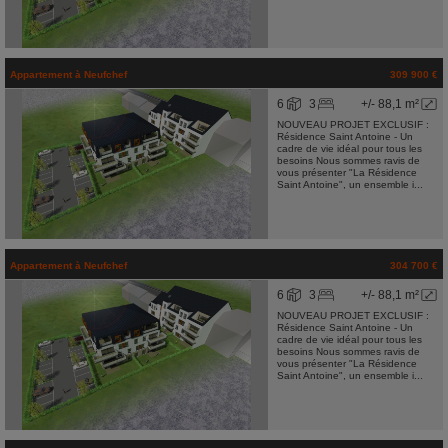
Appartement
à
Neufchef
309 900 €
6
3
+/- 88,1 m²
NOUVEAU PROJET EXCLUSIF :
Résidence Saint Antoine - Un
cadre de vie idéal pour tous les
besoins Nous sommes ravis de
vous présenter "La Résidence
Saint Antoine", un ensemble i...
Appartement
à
Neufchef
304 700 €
6
3
+/- 88,1 m²
NOUVEAU PROJET EXCLUSIF :
Résidence Saint Antoine - Un
cadre de vie idéal pour tous les
besoins Nous sommes ravis de
vous présenter "La Résidence
Saint Antoine", un ensemble i...