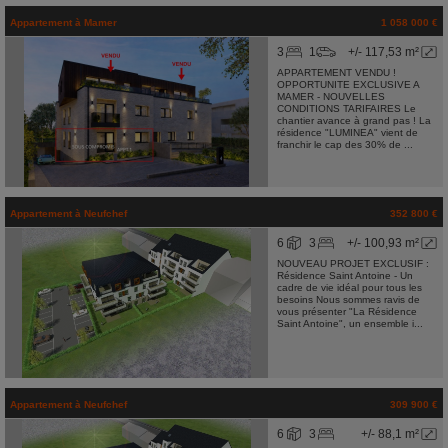
Appartement
à
Mamer
1 058 000 €
3
1
+/- 117,53 m²
APPARTEMENT VENDU !
OPPORTUNITE EXCLUSIVE A
MAMER - NOUVELLES
CONDITIONS TARIFAIRES Le
chantier avance à grand pas ! La
résidence "LUMINEA" vient de
franchir le cap des 30% de ...
Appartement
à
Neufchef
352 800 €
6
3
+/- 100,93 m²
NOUVEAU PROJET EXCLUSIF :
Résidence Saint Antoine - Un
cadre de vie idéal pour tous les
besoins Nous sommes ravis de
vous présenter "La Résidence
Saint Antoine", un ensemble i...
Appartement
à
Neufchef
309 900 €
6
3
+/- 88,1 m²