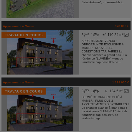
Saint Antoine", un ensemble i...
Appartement
à
Mamer
978 000 €
3
1
+/- 110,24 m²
TRAVAUX EN COURS
APPARTEMENT VENDU !
OPPORTUNITE EXCLUSIVE A
MAMER - NOUVELLES
CONDITIONS TARIFAIRES Le
chantier avance à grand pas ! La
résidence "LUMINEA" vient de
franchir le cap des 30% de...
Appartement
à
Mamer
1 128 000 €
3
1
+/- 124,5 m²
TRAVAUX EN COURS
DERNIÈRE OPPORTUNITÉ À
MAMER : PLUS QUE 2
APPARTEMENTS DISPONIBLES !
Le chantier avance à grand pas !
La résidence "LUMINEA" vient de
franchir le cap des 40% de
réalisation (gr...