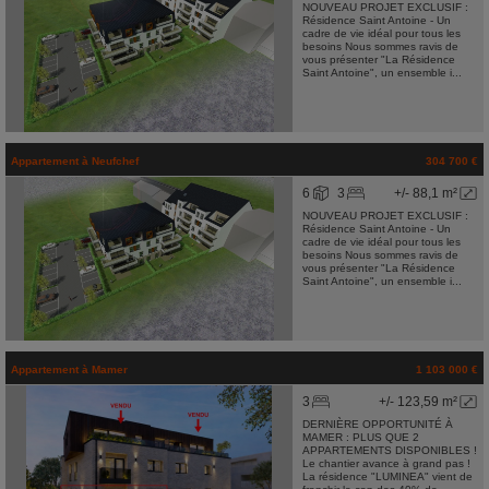
NOUVEAU PROJET EXCLUSIF :
Résidence Saint Antoine - Un
cadre de vie idéal pour tous les
besoins Nous sommes ravis de
vous présenter "La Résidence
Saint Antoine", un ensemble i...
Appartement
à
Neufchef
304 700 €
6
3
+/- 88,1 m²
NOUVEAU PROJET EXCLUSIF :
Résidence Saint Antoine - Un
cadre de vie idéal pour tous les
besoins Nous sommes ravis de
vous présenter "La Résidence
Saint Antoine", un ensemble i...
Appartement
à
Mamer
1 103 000 €
3
+/- 123,59 m²
DERNIÈRE OPPORTUNITÉ À
MAMER : PLUS QUE 2
APPARTEMENTS DISPONIBLES !
Le chantier avance à grand pas !
La résidence "LUMINEA" vient de