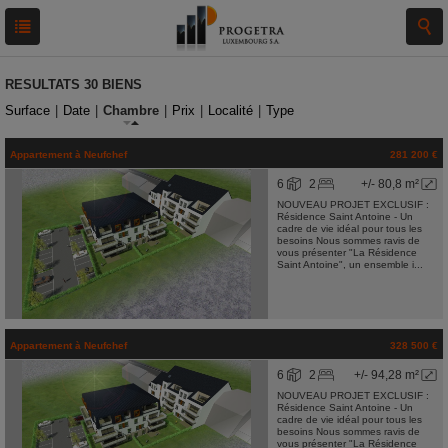
RESULTATS
30 BIENS
Surface
|
Date
|
Chambre
|
Prix
|
Localité
|
Type
Appartement
à
Neufchef
281 200 €
6
2
+/- 80,8 m²
NOUVEAU PROJET EXCLUSIF :
Résidence Saint Antoine - Un
cadre de vie idéal pour tous les
besoins Nous sommes ravis de
vous présenter "La Résidence
Saint Antoine", un ensemble i...
Appartement
à
Neufchef
328 500 €
6
2
+/- 94,28 m²
NOUVEAU PROJET EXCLUSIF :
Résidence Saint Antoine - Un
cadre de vie idéal pour tous les
besoins Nous sommes ravis de
vous présenter "La Résidence