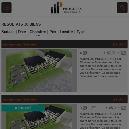
RESULTATS
30 BIENS
Surface
|
Date
|
Chambre
|
Prix
|
Localité
|
Type
Appartement
à
Neufchef
236 100 €
4
+/- 67,31 m²
NOUVEAU PROJET EXCLUSIF :
Résidence Saint Antoine - Un
cadre de vie idéal pour tous les
besoins Nous sommes ravis de
vous présenter "La Résidence
Saint Antoine", un ensemble i...
Appartement
à
Neufchef
166 100 €
3
1
+/- 45,3 m²
RÉSERVÉ
NOUVEAU PROJET EXCLUSIF :
Résidence Saint Antoine - Un
cadre de vie idéal pour tous les
besoins Nous sommes ravis de
vous présenter "La Résidence