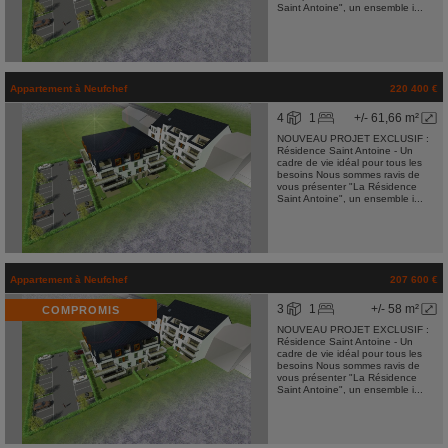
Saint Antoine", un ensemble i...
Appartement
à
Neufchef
220 400 €
4
1
+/- 61,66 m²
NOUVEAU PROJET EXCLUSIF :
Résidence Saint Antoine - Un
cadre de vie idéal pour tous les
besoins Nous sommes ravis de
vous présenter "La Résidence
Saint Antoine", un ensemble i...
Appartement
à
Neufchef
207 600 €
3
1
+/- 58 m²
COMPROMIS
NOUVEAU PROJET EXCLUSIF :
Résidence Saint Antoine - Un
cadre de vie idéal pour tous les
besoins Nous sommes ravis de
vous présenter "La Résidence
Saint Antoine", un ensemble i...