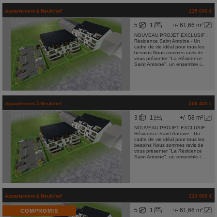
Appartement
à
Neufchef
215 600 €
5
1
+/- 61,66 m²
NOUVEAU PROJET EXCLUSIF :
Résidence Saint Antoine - Un
cadre de vie idéal pour tous les
besoins Nous sommes ravis de
vous présenter "La Résidence
Saint Antoine", un ensemble i...
Appartement
à
Neufchef
206 400 €
3
1
+/- 58 m²
NOUVEAU PROJET EXCLUSIF :
Résidence Saint Antoine - Un
cadre de vie idéal pour tous les
besoins Nous sommes ravis de
vous présenter "La Résidence
Saint Antoine", un ensemble i...
Appartement
à
Neufchef
214 000 €
5
1
+/- 61,66 m²
COMPROMIS