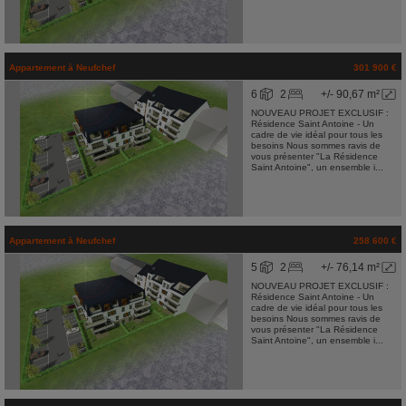
Appartement
à
Neufchef
301 900 €
6
2
+/- 90,67 m²
NOUVEAU PROJET EXCLUSIF :
Résidence Saint Antoine - Un
cadre de vie idéal pour tous les
besoins Nous sommes ravis de
vous présenter "La Résidence
Saint Antoine", un ensemble i...
Appartement
à
Neufchef
258 600 €
5
2
+/- 76,14 m²
NOUVEAU PROJET EXCLUSIF :
Résidence Saint Antoine - Un
cadre de vie idéal pour tous les
besoins Nous sommes ravis de
vous présenter "La Résidence
Saint Antoine", un ensemble i...