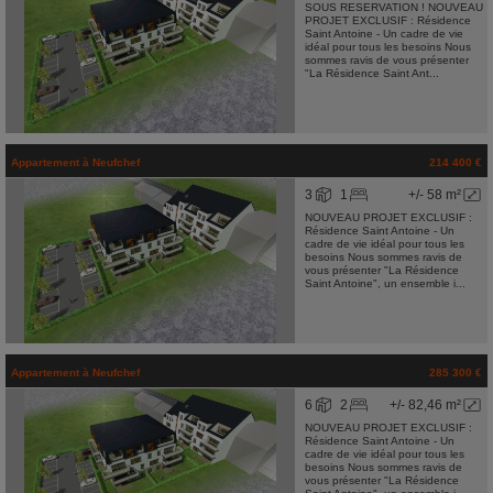
SOUS RESERVATION ! NOUVEAU
PROJET EXCLUSIF : Résidence
Saint Antoine - Un cadre de vie
idéal pour tous les besoins Nous
sommes ravis de vous présenter
"La Résidence Saint Ant...
Appartement
à
Neufchef
214 400 €
3
1
+/- 58 m²
NOUVEAU PROJET EXCLUSIF :
Résidence Saint Antoine - Un
cadre de vie idéal pour tous les
besoins Nous sommes ravis de
vous présenter "La Résidence
Saint Antoine", un ensemble i...
Appartement
à
Neufchef
285 300 €
6
2
+/- 82,46 m²
NOUVEAU PROJET EXCLUSIF :
Résidence Saint Antoine - Un
cadre de vie idéal pour tous les
besoins Nous sommes ravis de
vous présenter "La Résidence