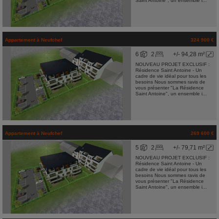
Saint Antoine", un ensemble i...
Appartement
à
Neufchef
324 900 €
6
2
+/- 94,28 m²
NOUVEAU PROJET EXCLUSIF :
Résidence Saint Antoine - Un
cadre de vie idéal pour tous les
besoins Nous sommes ravis de
vous présenter "La Résidence
Saint Antoine", un ensemble i...
Appartement
à
Neufchef
269 600 €
5
2
+/- 79,71 m²
NOUVEAU PROJET EXCLUSIF :
Résidence Saint Antoine - Un
cadre de vie idéal pour tous les
besoins Nous sommes ravis de
vous présenter "La Résidence
Saint Antoine", un ensemble i...