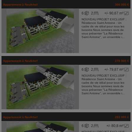
Appartement
à
Neufchef
306 500 €
6
2
+/- 90,67 m²
NOUVEAU PROJET EXCLUSIF :
Résidence Saint Antoine - Un
cadre de vie idéal pour tous les
besoins Nous sommes ravis de
vous présenter "La Résidence
Saint Antoine", un ensemble i...
Appartement
à
Neufchef
279 900 €
6
2
+/- 79,87 m²
NOUVEAU PROJET EXCLUSIF :
Résidence Saint Antoine - Un
cadre de vie idéal pour tous les
besoins Nous sommes ravis de
vous présenter "La Résidence
Saint Antoine", un ensemble i...
Appartement
à
Neufchef
283 000 €
6
2
+/- 80,8 m²
NOUVEAU PROJET EXCLUSIF :